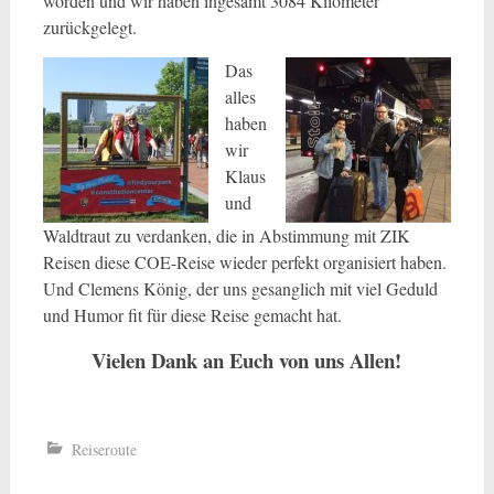
worden und wir haben ingesamt 3084 Kilometer
zurückgelegt.
Das
alles
haben
wir
Klaus
und
Waldtraut zu verdanken, die in Abstimmung mit ZIK
Reisen diese COE-Reise wieder perfekt organisiert haben.
Und Clemens König, der uns gesanglich mit viel Geduld
und Humor fit für diese Reise gemacht hat.
Vielen Dank an Euch von uns Allen!
Reiseroute