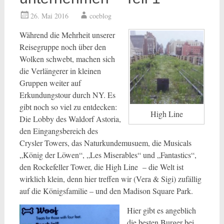
26. Mai 2016
coeblog
Während die Mehrheit unserer
Reisegruppe noch über den
Wolken schwebt, machen sich
die Verlängerer in kleinen
Gruppen weiter auf
Erkundungstour durch NY. Es
gibt noch so viel zu entdecken:
High Line
Die Lobby des Waldorf Astoria,
den Eingangsbereich des
Crysler Towers, das Naturkundemusuem, die Musicals
„König der Löwen“, „Les Miserables“ und „Fantastics“,
den Rockefeller Tower, die High Line – die Welt ist
wirklich klein, denn hier treffen wir (Vera & Sigi) zufällig
auf die Königsfamilie – und den Madison Square Park.
Hier gibt es angeblich
die besten Burger bei