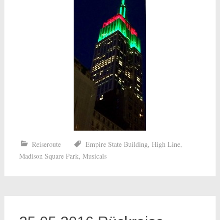
Reiseroute
Empire State Building
,
High Line
,
Madison Square Park
,
Musicals