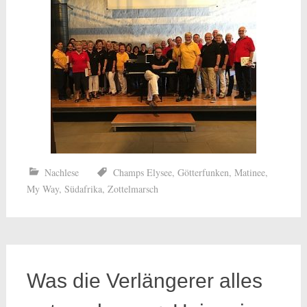
Nachlese
Champs Elysee
,
Götterfunken
,
Matinee
,
My Way
,
Südafrika
,
Zottelmarsch
Was die Verlängerer alles