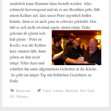
zusätzlich kann Hummer dazu bestellt werden. Alles
schmeckt hervorragend und als es ans Bezahlen geht, fällt
einem Kellner auf, dass unser Peter eigentlich helfen
könnte, denn er ist auch ganz in schwarz gekleidet. Das
läßt er sich nicht zweimal
sagen, räumt einige Teller
gekonnt ab (glernt isch
halt glernt – Peter ist
Koch), was die Kellner
kurz staunen läßt, dann
geben sie ihm noch
einige Teller dazu und
schieben ihn unter allgemeinem Gelächter in die Küche.
So geht ein langer Tag mit fröhlichen Gesichtern zu
Ende.
Reiseroute
Likör
,
Lobster
,
Montreal
,
New York
,
NY
,
Whiskey