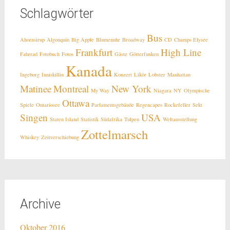
Schlagwörter
Bus
Ahornsirup
Algonquin
Big Apple
Blumenuhr
Broadway
CD
Champs Elysee
Frankfurt
High Line
Fahrrad
Fotobuch
Fotos
Gäste
Götterfunken
Kanada
Ingeborg
Inniskillin
Konzert
Likör
Lobster
Manhattan
Matinee
Montreal
New York
My Way
Niagara
NY
Olympische
Ottawa
Spiele
Ontariosee
Parlamentsgebäude
Regencapes
Rockefeller
Sekt
Singen
USA
Staten Island
Statistik
Südafrika
Tulpen
Weltausstellung
Zottelmarsch
Whiskey
Zeitverschiebung
Archive
Oktober 2016