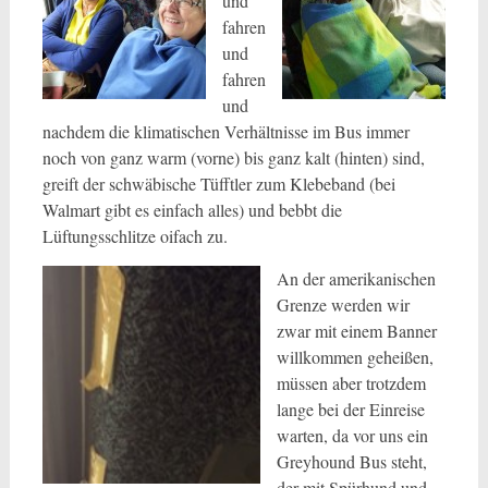
und
fahren
und
fahren
und
nachdem die klimatischen Verhältnisse im Bus immer
noch von ganz warm (vorne) bis ganz kalt (hinten) sind,
greift der schwäbische Tüfftler zum Klebeband (bei
Walmart gibt es einfach alles) und bebbt die
Lüftungsschlitze oifach zu.
An der amerikanischen
Grenze werden wir
zwar mit einem Banner
willkommen geheißen,
müssen aber trotzdem
lange bei der Einreise
warten, da vor uns ein
Greyhound Bus steht,
der mit Spürhund und